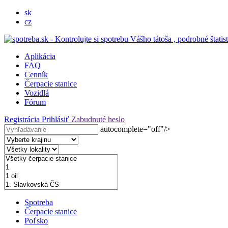
sk
cz
Aplikácia
FAQ
Cenník
Čerpacie stanice
Vozidlá
Fórum
Registrácia
Prihlásiť
Zabudnuté heslo
autocomplete="off"/>
Spotreba
Čerpacie stanice
Poľsko