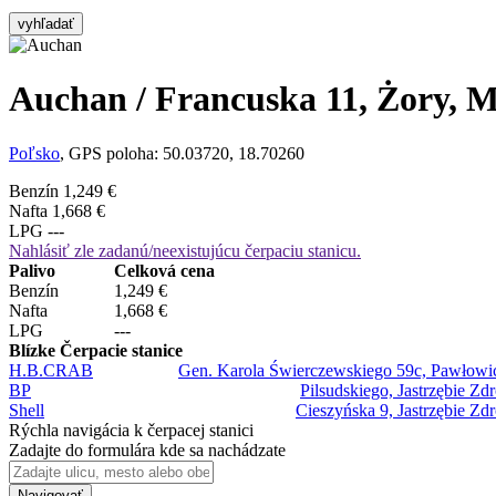
vyhľadať
Auchan / Francuska 11, Żory, M
Poľsko
, GPS poloha: 50.03720, 18.70260
Benzín
1,249 €
Nafta
1,668 €
LPG
---
Nahlásiť zle zadanú/neexistujúcu čerpaciu stanicu.
Palivo
Celková cena
Benzín
1,249 €
Nafta
1,668 €
LPG
---
Blízke Čerpacie stanice
H.B.CRAB
Gen. Karola Świerczewskiego 59c, Pawłowic
BP
Pilsudskiego, Jastrzębie Zd
Shell
Cieszyńska 9, Jastrzębie Zd
Rýchla navigácia k čerpacej stanici
Zadajte do formulára kde sa nachádzate
Navigovať