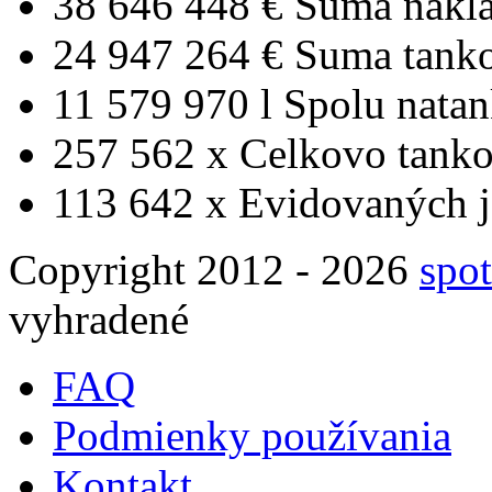
38 646 448 €
Suma nákl
24 947 264 €
Suma tank
11 579 970 l
Spolu nata
257 562 x
Celkovo tanko
113 642 x
Evidovaných j
Copyright 2012 - 2026
spot
vyhradené
FAQ
Podmienky používania
Kontakt