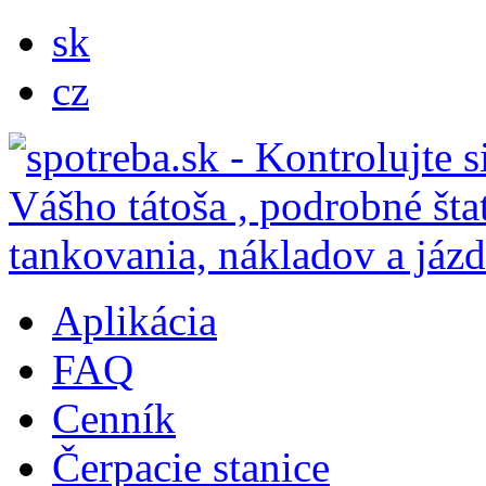
sk
cz
Aplikácia
FAQ
Cenník
Čerpacie stanice