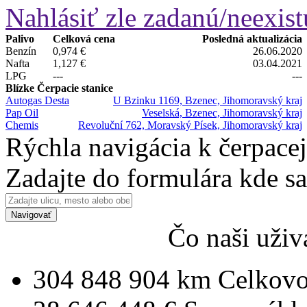
Nahlásiť zle zadanú/neexist
Palivo
Celková cena
Posledná aktualizácia
Benzín
0,974 €
26.06.2020
Nafta
1,127 €
03.04.2021
LPG
---
---
Blízke Čerpacie stanice
Autogas Desta
U Bzinku 1169, Bzenec, Jihomoravský kraj
Pap Oil
Veselská, Bzenec, Jihomoravský kraj
Chemis
Revoluční 762, Moravský Písek, Jihomoravský kraj
Rýchla navigácia k čerpacej
Zadajte do formulára kde s
Navigovať
Čo naši uživ
304 848 904 km
Celkovo