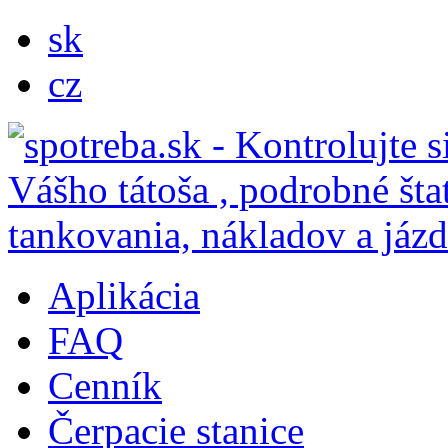
sk
cz
Aplikácia
FAQ
Cenník
Čerpacie stanice