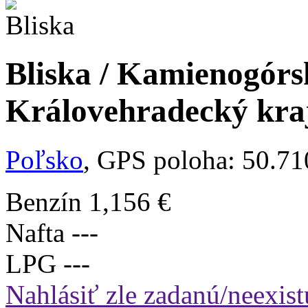
Bliska / Kamienogór
Královehradecký kra
Poľsko
, GPS poloha: 50.7
Benzín
1,156 €
Nafta
---
LPG
---
Nahlásiť zle zadanú/neexist