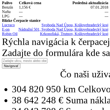
Palivo
Celková cena
Posledná aktualizácia
Benzín
1,156 €
07.01.2018
Nafta
---
---
LPG
---
---
Blízke Čerpacie stanice
Lucraco
Svoboda Nad Úpou, Královehradecký kraj
E-on
Nádražní 501, Svoboda Nad Úpou, Královehradecký kraj
Robin Oil
Krkonošská, Trutnov, Královehradecký kraj
Rýchla navigácia k čerpacej
Zadajte do formulára kde s
Navigovať
Čo naši uživ
304 820 950 km
Celkovo
38 642 248 €
Suma nákl