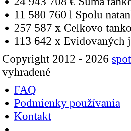
24 943 708 €
Suma tank
11 580 760 l
Spolu nata
257 587 x
Celkovo tanko
113 642 x
Evidovaných j
Copyright 2012 - 2026
spot
vyhradené
FAQ
Podmienky používania
Kontakt