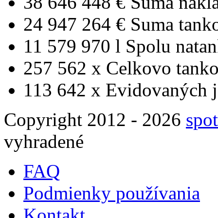
38 646 448 €
Suma nákl
24 947 264 €
Suma tank
11 579 970 l
Spolu nata
257 562 x
Celkovo tanko
113 642 x
Evidovaných j
Copyright 2012 - 2026
spot
vyhradené
FAQ
Podmienky používania
Kontakt