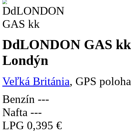
DdLONDON GAS kk /
Londýn
Veľká Británia
, GPS poloha
Benzín
---
Nafta
---
LPG
0,395 €