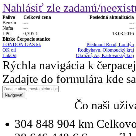
Nahlásiť zle zadanú/neexist
Palivo
Celková cena
Posledná aktualizácia
Benzín
---
---
Nafta
---
---
LPG
0,395 €
13.03.2016
Blízke Čerpacie stanice
LONDON GAS kk
Piedmont Road, Londýn
OK oil
Rodbyhavn, Olomoucký kraj
LukOil
Okružní, Aš, Karlovarský kraj
Rýchla navigácia k čerpacej
Zadajte do formulára kde s
Navigovať
Čo naši uživ
304 848 904 km
Celkovo