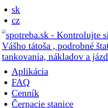
sk
cz
Aplikácia
FAQ
Cenník
Čerpacie stanice