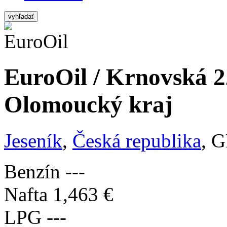
vyhľadať
EuroOil / Krnovská 2
Olomoucký kraj
Jeseník
,
Česká republika
, 
Benzín
---
Nafta
1,463 €
LPG
---