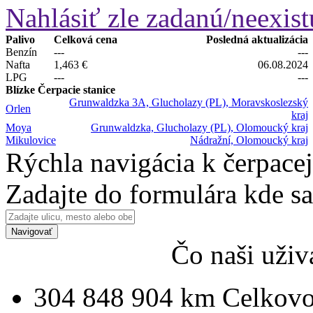
Nahlásiť zle zadanú/neexist
Palivo
Celková cena
Posledná aktualizácia
Benzín
---
---
Nafta
1,463 €
06.08.2024
LPG
---
---
Blízke Čerpacie stanice
Grunwaldzka 3A, Glucholazy (PL), Moravskoslezský
Orlen
kraj
Moya
Grunwaldzka, Glucholazy (PL), Olomoucký kraj
Mikulovice
Nádražní, Olomoucký kraj
Rýchla navigácia k čerpacej
Zadajte do formulára kde s
Navigovať
Čo naši uživ
304 848 904 km
Celkovo