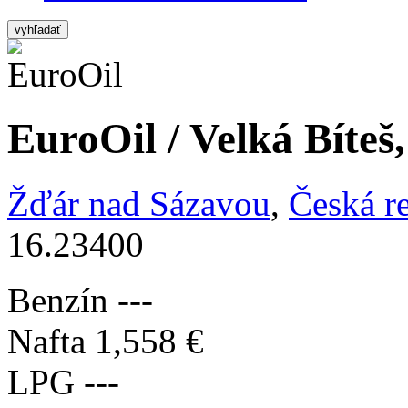
vyhľadať
EuroOil / Velká Bíteš
Žďár nad Sázavou
,
Česká r
16.23400
Benzín
---
Nafta
1,558 €
LPG
---