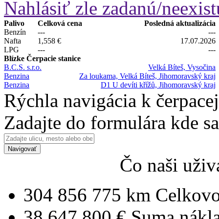
Nahlásiť zle zadanú/neexist
Palivo
Celková cena
Posledná aktualizácia
Benzín
---
---
Nafta
1,558 €
17.07.2026
LPG
---
---
Blízke Čerpacie stanice
B.C.S. s.r.o.
Velká Bíteš, Vysočina
Benzina
Za loukama, Velká Bíteš, Jihomoravský kraj
Benzina
D1 U devíti křížů, Jihomoravský kraj
Rýchla navigácia k čerpacej
Zadajte do formulára kde s
Navigovať
Čo naši uživ
304 856 775 km
Celkovo
38 647 800 €
Suma nákl