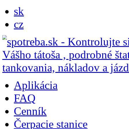
sk
cz
Aplikácia
FAQ
Cenník
Čerpacie stanice