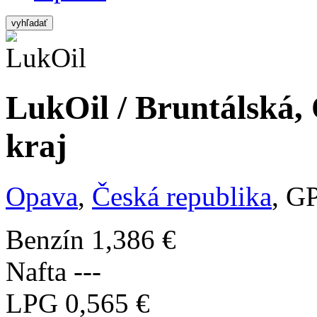
vyhľadať
LukOil / Bruntálská,
kraj
Opava
,
Česká republika
, G
Benzín
1,386 €
Nafta
---
LPG
0,565 €