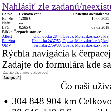
Nahlásiť zle zadanú/neexist
Palivo
Celková cena
Posledná aktualizácia
Benzín
1,386 €
15.06.2025
Nafta
---
---
LPG
0,565 €
03.02.2018
Blízke Čerpacie stanice
Albert
Olomoucká 2844, Opava, Moravskoslezský kraj
Benzina
Hradecká 2437/53, Opava, Moravskoslezský kraj
OMV
Těšínská 2759/30, Opava, Moravskoslezský kraj
Rýchla navigácia k čerpacej
Zadajte do formulára kde s
Navigovať
Čo naši uživ
304 848 904 km
Celkovo