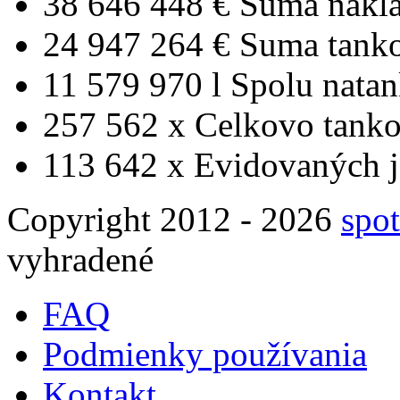
38 646 448 €
Suma nákl
24 947 264 €
Suma tank
11 579 970 l
Spolu nata
257 562 x
Celkovo tanko
113 642 x
Evidovaných j
Copyright 2012 - 2026
spot
vyhradené
FAQ
Podmienky používania
Kontakt