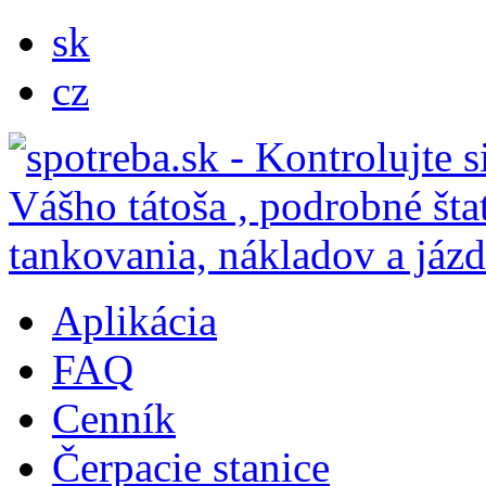
sk
cz
Aplikácia
FAQ
Cenník
Čerpacie stanice