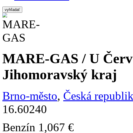
vyhľadať
MARE-GAS / U Červe
Jihomoravský kraj
Brno-město
,
Česká republi
16.60240
Benzín
1,067 €