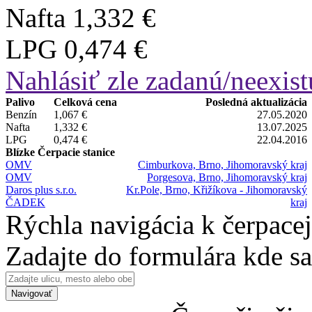
Nafta
1,332 €
LPG
0,474 €
Nahlásiť zle zadanú/neexist
Palivo
Celková cena
Posledná aktualizácia
Benzín
1,067 €
27.05.2020
Nafta
1,332 €
13.07.2025
LPG
0,474 €
22.04.2016
Blízke Čerpacie stanice
OMV
Cimburkova, Brno, Jihomoravský kraj
OMV
Porgesova, Brno, Jihomoravský kraj
Daros plus s.r.o.
Kr.Pole, Brno, Křižíkova - Jihomoravský
ČADEK
kraj
Rýchla navigácia k čerpacej
Zadajte do formulára kde s
Navigovať