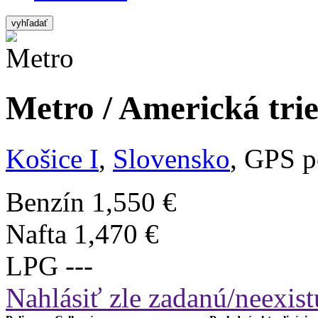
vyhľadať
Metro / Americká trie
Košice I
,
Slovensko
, GPS p
Benzín
1,550 €
Nafta
1,470 €
LPG
---
Nahlásiť zle zadanú/neexist