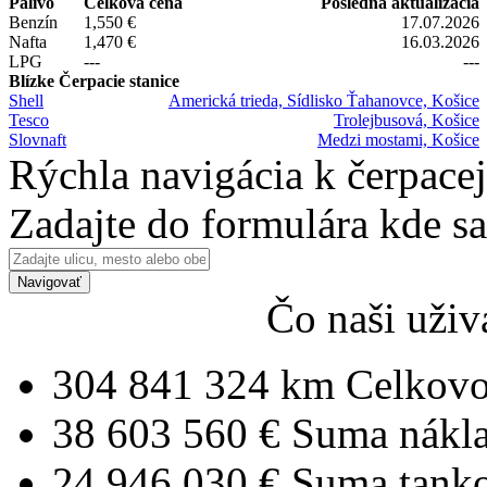
Palivo
Celková cena
Posledná aktualizácia
Benzín
1,550 €
17.07.2026
Nafta
1,470 €
16.03.2026
LPG
---
---
Blízke Čerpacie stanice
Shell
Americká trieda, Sídlisko Ťahanovce, Košice
Tesco
Trolejbusová, Košice
Slovnaft
Medzi mostami, Košice
Rýchla navigácia k čerpacej
Zadajte do formulára kde s
Navigovať
Čo naši uživ
304 841 324 km
Celkovo
38 603 560 €
Suma nákl
24 946 030 €
Suma tank