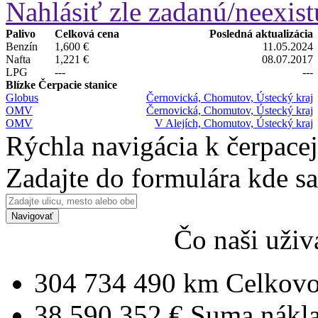
Nahlásiť zle zadanú/neexist
Palivo
Celková cena
Posledná aktualizácia
Benzín
1,600 €
11.05.2024
Nafta
1,221 €
08.07.2017
LPG
---
---
Blízke Čerpacie stanice
Globus
Černovická, Chomutov, Ústecký kraj
OMV
Černovická, Chomutov, Ústecký kraj
OMV
V Alejích, Chomutov, Ústecký kraj
Rýchla navigácia k čerpacej
Zadajte do formulára kde s
Navigovať
Čo naši uživ
304 734 490 km
Celkovo
38 590 352 €
Suma nákl