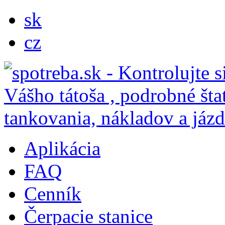
sk
cz
Aplikácia
FAQ
Cenník
Čerpacie stanice