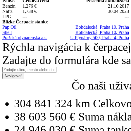
Palivo
Celková cena
Posledná aktualizácia
Benzín
1,276 €
21.10.2017
Nafta
1,738 €
30.04.2023
LPG
---
---
Blízke Čerpacie stanice
Pap Oil
Bohdalecká, Praha 10, Praha
Shell
Bohdalecká, Praha 10, Praha
Pražská plynárenská a.s.
U Plynárny 500, Praha 4, Praha
Rýchla navigácia k čerpacej
Zadajte do formulára kde s
Navigovať
Čo naši uživ
304 841 324 km
Celkovo
38 603 560 €
Suma nákl
24 946 030 €
Suma tank