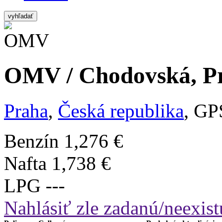
vyhľadať
OMV / Chodovská, Pr
Praha
,
Česká republika
, GP
Benzín
1,276 €
Nafta
1,738 €
LPG
---
Nahlásiť zle zadanú/neexist