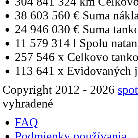
304 841 324 km
Celkovo
38 603 560 €
Suma nákl
24 946 030 €
Suma tank
11 579 314 l
Spolu nata
257 546 x
Celkovo tanko
113 641 x
Evidovaných j
Copyright 2012 - 2026
spot
vyhradené
FAQ
Podmienky používania