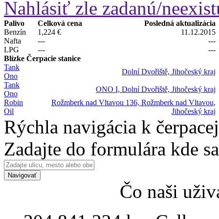
Nahlásiť zle zadanú/neexist
Palivo
Celková cena
Posledná aktualizácia
Benzín
1,224 €
11.12.2015
Nafta
---
---
LPG
---
---
Blízke Čerpacie stanice
Tank
Dolní Dvořiště, Jihočeský kraj
Ono
Tank
ONO I, Dolní Dvořiště, Jihočeský kraj
Ono
Robin
Rožmberk nad Vltavou 136, Rožmberk nad Vltavou,
Oil
Jihočeský kraj
Rýchla navigácia k čerpacej
Zadajte do formulára kde s
Navigovať
Čo naši uživ