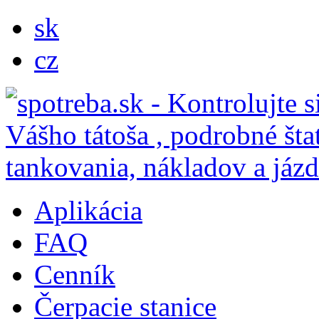
sk
cz
Aplikácia
FAQ
Cenník
Čerpacie stanice