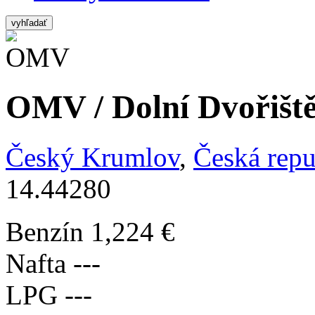
vyhľadať
OMV / Dolní Dvořiště
Český Krumlov
,
Česká repu
14.44280
Benzín
1,224 €
Nafta
---
LPG
---