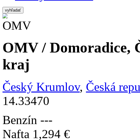
vyhľadať
OMV / Domoradice, Č
kraj
Český Krumlov
,
Česká repu
14.33470
Benzín
---
Nafta
1,294 €