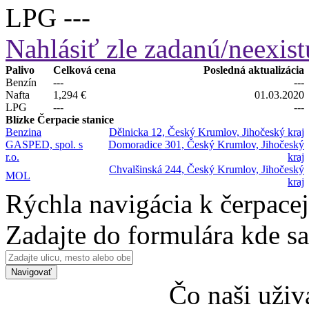
LPG
---
Nahlásiť zle zadanú/neexist
Palivo
Celková cena
Posledná aktualizácia
Benzín
---
---
Nafta
1,294 €
01.03.2020
LPG
---
---
Blízke Čerpacie stanice
Benzina
Dělnicka 12, Český Krumlov, Jihočeský kraj
GASPED, spol. s
Domoradice 301, Český Krumlov, Jihočeský
r.o.
kraj
Chvalšinská 244, Český Krumlov, Jihočeský
MOL
kraj
Rýchla navigácia k čerpacej
Zadajte do formulára kde s
Navigovať
Čo naši uživ