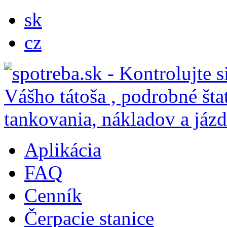
sk
cz
Aplikácia
FAQ
Cenník
Čerpacie stanice