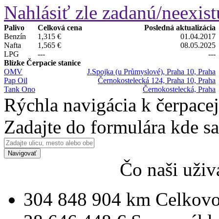
Nahlásiť zle zadanú/neexist
Palivo
Celková cena
Posledná aktualizácia
Benzín
1,315 €
01.04.2017
Nafta
1,565 €
08.05.2025
LPG
---
---
Blízke Čerpacie stanice
OMV
J.Spojka (u Průmyslové), Praha 10, Praha
Pap Oil
Černokostelecká 124, Praha 10, Praha
Tank Ono
Černokostelecká, Praha
Rýchla navigácia k čerpacej
Zadajte do formulára kde s
Navigovať
Čo naši uživ
304 848 904 km
Celkovo