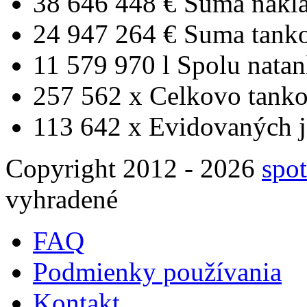
38 646 448 €
Suma nákl
24 947 264 €
Suma tank
11 579 970 l
Spolu nata
257 562 x
Celkovo tanko
113 642 x
Evidovaných j
Copyright 2012 - 2026
spot
vyhradené
FAQ
Podmienky používania
Kontakt