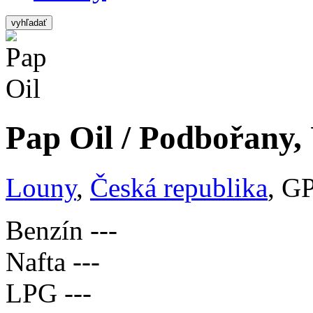
vyhľadať
Pap Oil / Podbořany,
Louny
,
Česká republika
, G
Benzín
---
Nafta
---
LPG
---