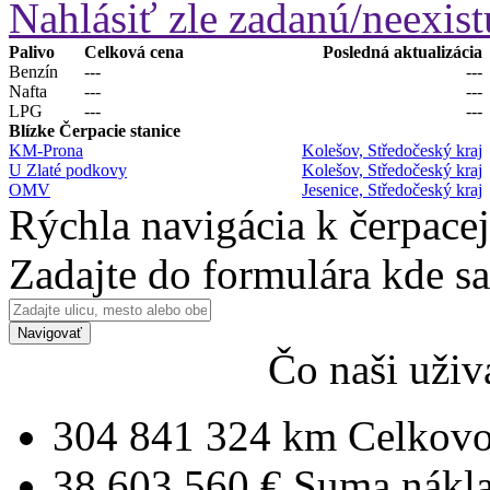
Nahlásiť zle zadanú/neexist
Palivo
Celková cena
Posledná aktualizácia
Benzín
---
---
Nafta
---
---
LPG
---
---
Blízke Čerpacie stanice
KM-Prona
Kolešov, Středočeský kraj
U Zlaté podkovy
Kolešov, Středočeský kraj
OMV
Jesenice, Středočeský kraj
Rýchla navigácia k čerpacej
Zadajte do formulára kde s
Navigovať
Čo naši uživ
304 841 324 km
Celkovo
38 603 560 €
Suma nákl