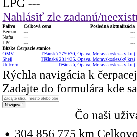
LPG
---
Nahlásiť zle zadanú/neexist
Palivo
Celková cena
Posledná aktualizácia
Benzín
---
---
Nafta
---
---
LPG
---
---
Blízke Čerpacie stanice
OMV
Těšínská 2759/30, Opava, Moravskoslezský kraj
Shell
Těšínská 2814/35, Opava, Moravskoslezský kraj
Unicorn
Těšínská, Opava, Moravskoslezský kraj
Rýchla navigácia k čerpacej
Zadajte do formulára kde s
Navigovať
Čo naši uživ
304 856 775 km
Celkovo