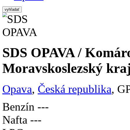
vyhľadať
SDS OPAVA / Komáro
Moravskoslezský kra
Opava
,
Česká republika
, G
Benzín
---
Nafta
---