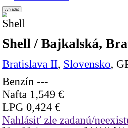
vyhľadať
Shell / Bajkalská, Bra
Bratislava II
,
Slovensko
, G
Benzín
---
Nafta
1,549 €
LPG
0,424 €
Nahlásiť zle zadanú/neexist