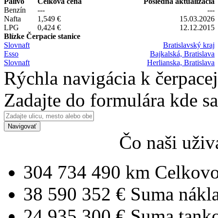
Palivo
Celková cena
Posledná aktualizácia
Benzín
---
---
Nafta
1,549 €
15.03.2026
LPG
0,424 €
12.12.2015
Blízke Čerpacie stanice
Slovnaft
Bratislavský kraj
Esso
Bajkalská, Bratislava
Slovnaft
Herlianska, Bratislava
Rýchla navigácia k čerpacej
Zadajte do formulára kde s
Navigovať
Čo naši uživ
304 734 490 km
Celkovo
38 590 352 €
Suma nákl
24 935 300 €
Suma tank