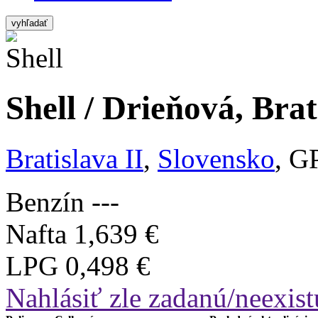
vyhľadať
Shell / Drieňová, Brat
Bratislava II
,
Slovensko
, G
Benzín
---
Nafta
1,639 €
LPG
0,498 €
Nahlásiť zle zadanú/neexist