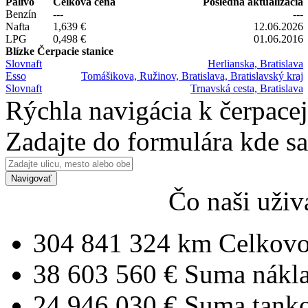
Palivo
Celková cena
Posledná aktualizácia
Benzín
---
---
Nafta
1,639 €
12.06.2026
LPG
0,498 €
01.06.2016
Blízke Čerpacie stanice
Slovnaft
Herlianska, Bratislava
Esso
Tomášikova, Ružinov, Bratislava, Bratislavský kraj
Slovnaft
Trnavská cesta, Bratislava
Rýchla navigácia k čerpacej
Zadajte do formulára kde s
Navigovať
Čo naši uživ
304 841 324 km
Celkovo
38 603 560 €
Suma nákl
24 946 030 €
Suma tank