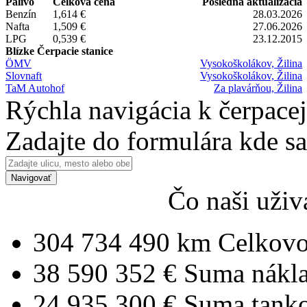
Palivo
Celková cena
Posledná aktualizácia
Benzín
1,614 €
28.03.2026
Nafta
1,509 €
27.06.2026
LPG
0,539 €
23.12.2015
Blízke Čerpacie stanice
ÖMV
Vysokoškolákov, Žilina
Slovnaft
Vysokoškolákov, Žilina
TaM Autohof
Za plavárňou, Žilina
Rýchla navigácia k čerpacej
Zadajte do formulára kde s
Navigovať
Čo naši uživ
304 734 490 km
Celkovo
38 590 352 €
Suma nákl
24 935 300 €
Suma tank