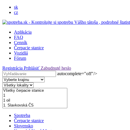
sk
cz
Aplikácia
FAQ
Cenník
Čerpacie stanice
Vozidlá
Fórum
Registrácia
Prihlásiť
Zabudnuté heslo
autocomplete="off"/>
Spotreba
Čerpacie stanice
Slovensko