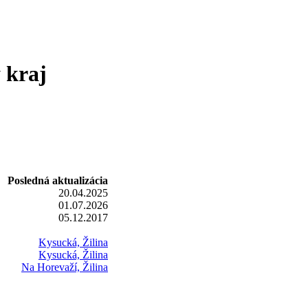
 kraj
Posledná aktualizácia
20.04.2025
01.07.2026
05.12.2017
Kysucká, Žilina
Kysucká, Žilina
Na Horevaží, Žilina