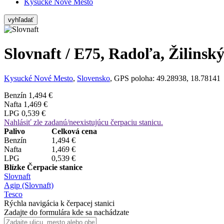
Kysucké Nové Mesto
vyhľadať
Slovnaft / E75, Radoľa, Žilinský
Kysucké Nové Mesto
,
Slovensko
, GPS poloha: 49.28938, 18.78141
Benzín
1,494 €
Nafta
1,469 €
LPG
0,539 €
Nahlásiť zle zadanú/neexistujúcu čerpaciu stanicu.
Palivo
Celková cena
Benzín
1,494 €
Nafta
1,469 €
LPG
0,539 €
Blízke Čerpacie stanice
Slovnaft
Agip (Slovnaft)
Tesco
Rýchla navigácia k čerpacej stanici
Zadajte do formulára kde sa nachádzate