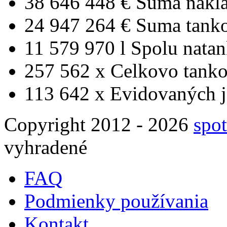
38 646 448 €
Suma nákl
24 947 264 €
Suma tank
11 579 970 l
Spolu nata
257 562 x
Celkovo tanko
113 642 x
Evidovaných j
Copyright 2012 - 2026
spot
vyhradené
FAQ
Podmienky používania
Kontakt