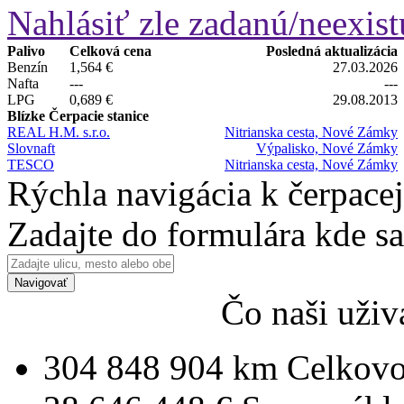
Nahlásiť zle zadanú/neexist
Palivo
Celková cena
Posledná aktualizácia
Benzín
1,564 €
27.03.2026
Nafta
---
---
LPG
0,689 €
29.08.2013
Blízke Čerpacie stanice
REAL H.M. s.r.o.
Nitrianska cesta, Nové Zámky
Slovnaft
Výpalisko, Nové Zámky
TESCO
Nitrianska cesta, Nové Zámky
Rýchla navigácia k čerpacej
Zadajte do formulára kde s
Navigovať
Čo naši uživ
304 848 904 km
Celkovo