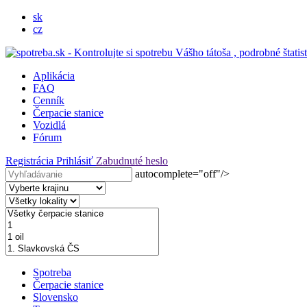
sk
cz
Aplikácia
FAQ
Cenník
Čerpacie stanice
Vozidlá
Fórum
Registrácia
Prihlásiť
Zabudnuté heslo
autocomplete="off"/>
Spotreba
Čerpacie stanice
Slovensko