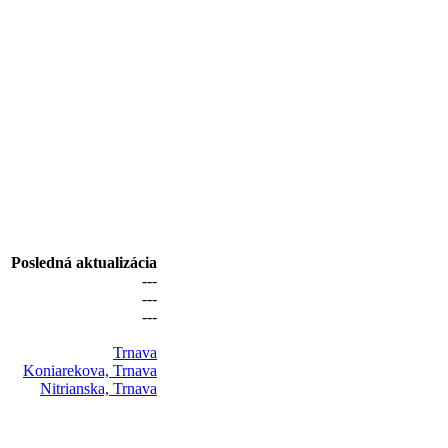
Posledná aktualizácia
---
---
---
Trnava
Koniarekova, Trnava
Nitrianska, Trnava