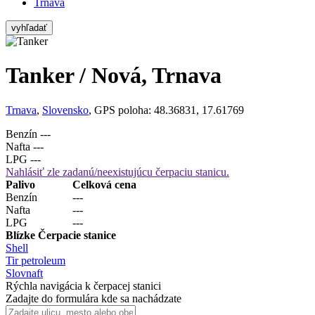
Trnava
vyhľadať
Tanker / Nová, Trnava
Trnava
,
Slovensko
, GPS poloha: 48.36831, 17.61769
Benzín
---
Nafta
---
LPG
---
Nahlásiť zle zadanú/neexistujúcu čerpaciu stanicu.
Palivo
Celková cena
Benzín
---
Nafta
---
LPG
---
Blízke Čerpacie stanice
Shell
Tir petroleum
Slovnaft
Rýchla navigácia k čerpacej stanici
Zadajte do formulára kde sa nachádzate