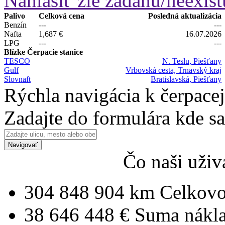
Nahlásiť zle zadanú/neexist
Palivo
Celková cena
Posledná aktualizácia
Benzín
---
---
Nafta
1,687 €
16.07.2026
LPG
---
---
Blízke Čerpacie stanice
TESCO
N. Teslu, Piešťany
Gulf
Vrbovská cesta, Trnavský kraj
Slovnaft
Bratislavská, Piešťany
Rýchla navigácia k čerpacej
Zadajte do formulára kde s
Navigovať
Čo naši uživ
304 848 904 km
Celkovo
38 646 448 €
Suma nákl