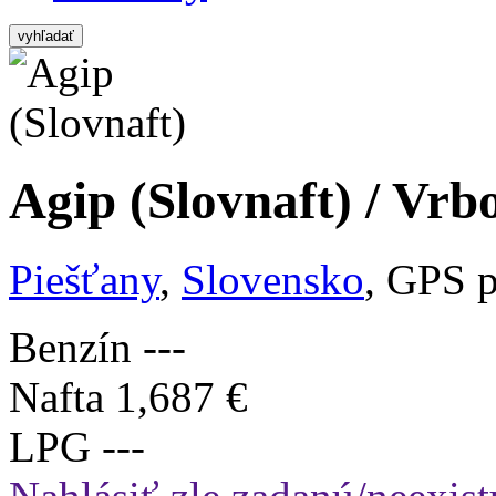
vyhľadať
Agip (Slovnaft) / Vrb
Piešťany
,
Slovensko
, GPS 
Benzín
---
Nafta
1,687 €
LPG
---