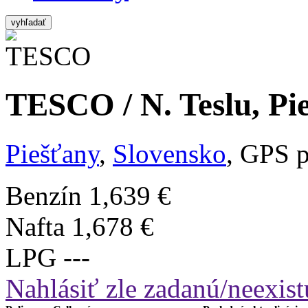
vyhľadať
TESCO / N. Teslu, Pi
Piešťany
,
Slovensko
, GPS 
Benzín
1,639 €
Nafta
1,678 €
LPG
---
Nahlásiť zle zadanú/neexist