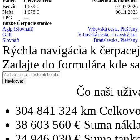
Palivo
Celková cena
Posledná aktualizácia
Benzín
1,639 €
07.07.2026
Nafta
1,678 €
06.11.2023
LPG
---
---
Blízke Čerpacie stanice
Agip (Slovnaft)
Vrbovská cesta, Piešťany
Gulf
Vrbovská cesta, Trnavský kraj
Slovnaft
Bratislavská, Piešťany
Rýchla navigácia k čerpacej
Zadajte do formulára kde s
Navigovať
Čo naši uživ
304 841 324 km
Celkovo
38 603 560 €
Suma nákl
24 946 030 €
Suma tank