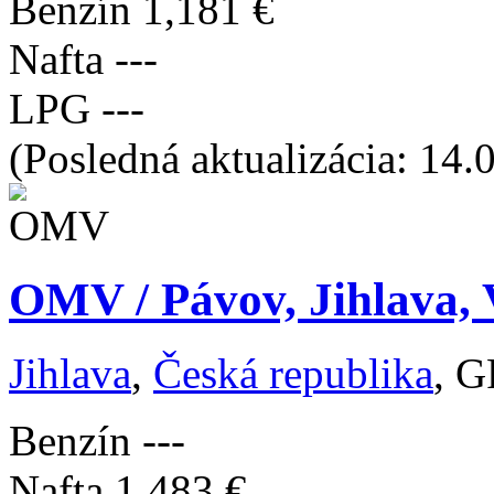
Benzín
1,181 €
Nafta
---
LPG
---
(Posledná aktualizácia: 14.
OMV / Pávov, Jihlava, 
Jihlava
,
Česká republika
, G
Benzín
---
Nafta
1,483 €