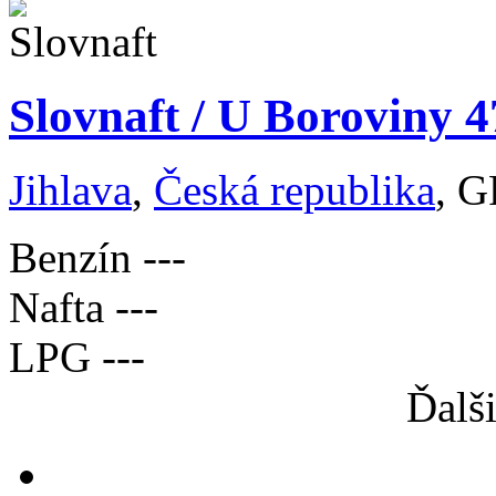
Slovnaft / U Boroviny 4
Jihlava
,
Česká republika
, G
Benzín
---
Nafta
---
LPG
---
Ďalš