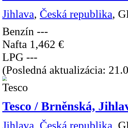
Jihlava
,
Česká republika
, G
Benzín
---
Nafta
1,462 €
LPG
---
(Posledná aktualizácia: 21.
Tesco / Brněnská, Jihla
Jihlava
,
Česká republika
, G