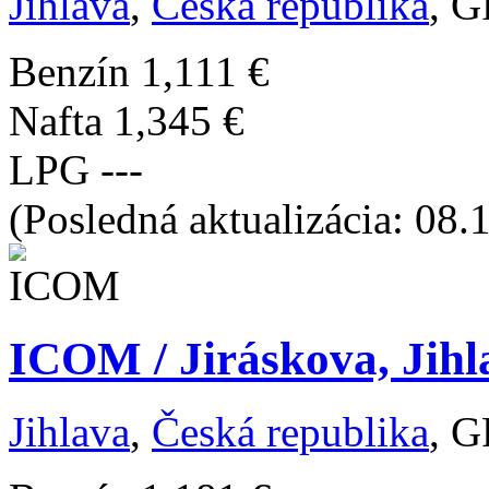
Jihlava
,
Česká republika
, G
Benzín
1,111 €
Nafta
1,345 €
LPG
---
(Posledná aktualizácia: 08.
ICOM / Jiráskova, Jihl
Jihlava
,
Česká republika
, G