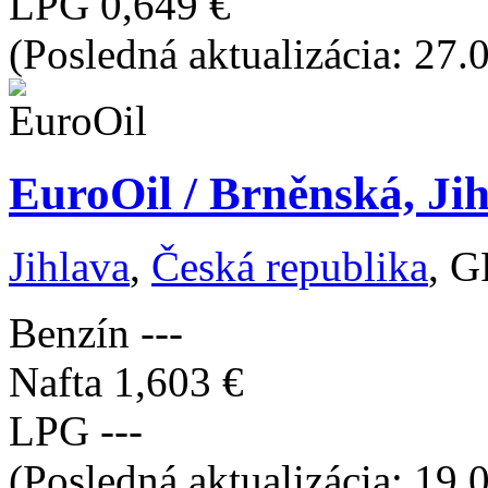
LPG
0,649 €
(Posledná aktualizácia: 27.
EuroOil / Brněnská, Jih
Jihlava
,
Česká republika
, G
Benzín
---
Nafta
1,603 €
LPG
---
(Posledná aktualizácia: 19.