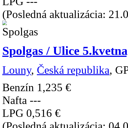
LPG
---
(Posledná aktualizácia: 21.
Spolgas / Ulice 5.kvetn
Louny
,
Česká republika
, G
Benzín
1,235 €
Nafta
---
LPG
0,516 €
(Posledná aktualizácia: 04.