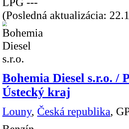
LPG
---
(Posledná aktualizácia: 22.
Bohemia Diesel s.r.o. /
Ústecký kraj
Louny
,
Česká republika
, G
Benzín
---