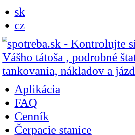
sk
cz
Aplikácia
FAQ
Cenník
Čerpacie stanice