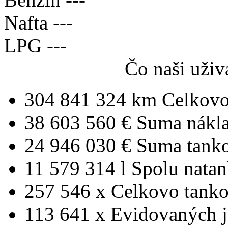
Nafta
---
LPG
---
Čo naši uživ
304 841 324 km
Celkovo
38 603 560 €
Suma nákl
24 946 030 €
Suma tank
11 579 314 l
Spolu nata
257 546 x
Celkovo tanko
113 641 x
Evidovaných j