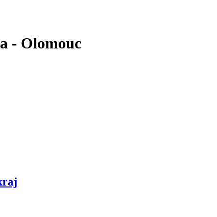
ka - Olomouc
kraj