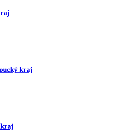
raj
moucký kraj
kraj