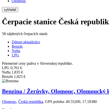
Olomouc
vyhľadať
Čerpacie stanice Česká republi
58 nájdených čerpacích staníc
Dátum aktualizáce
Benzín
Nafta
LPG
Priemerné ceny paliva v Slovenskej republike.
LPG
0,761 €
Nafta
1,835 €
Benzín
1,825 €
Benzina / Žerůvky, Olomouc, Olomoucký 
Olomouc
,
Česká republika
, GPS poloha: 49.55200, 17.18380