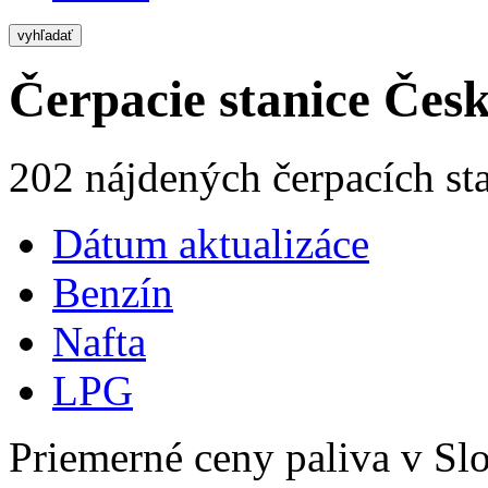
vyhľadať
Čerpacie stanice Česk
202 nájdených čerpacích st
Dátum aktualizáce
Benzín
Nafta
LPG
Priemerné ceny paliva v Slo