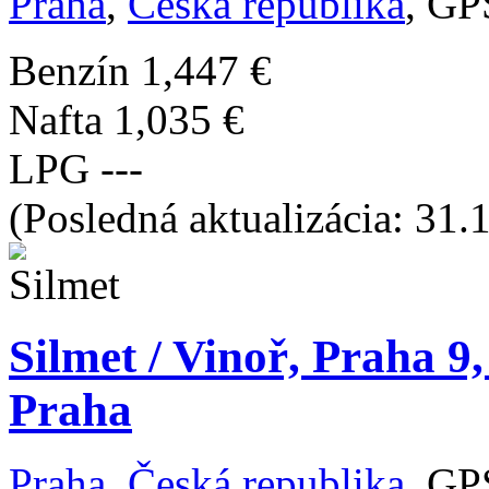
Praha
,
Česká republika
, GP
Benzín
1,447 €
Nafta
1,035 €
LPG
---
(Posledná aktualizácia: 31.
Silmet / Vinoř, Praha 9
Praha
Praha
,
Česká republika
, GP