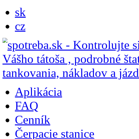
sk
cz
Aplikácia
FAQ
Cenník
Čerpacie stanice