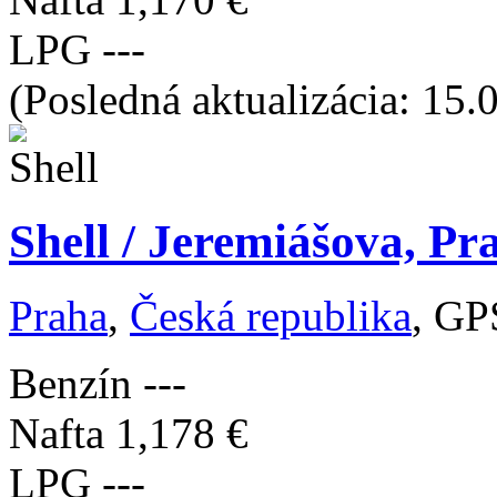
LPG
---
(Posledná aktualizácia: 15.
Shell / Jeremiášova, Pr
Praha
,
Česká republika
, GP
Benzín
---
Nafta
1,178 €
LPG
---