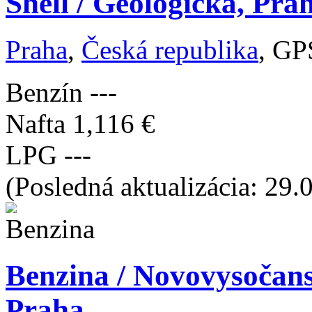
Shell / Geologická, Pra
Praha
,
Česká republika
, GP
Benzín
---
Nafta
1,116 €
LPG
---
(Posledná aktualizácia: 29.
Benzina / Novovysočans
Praha