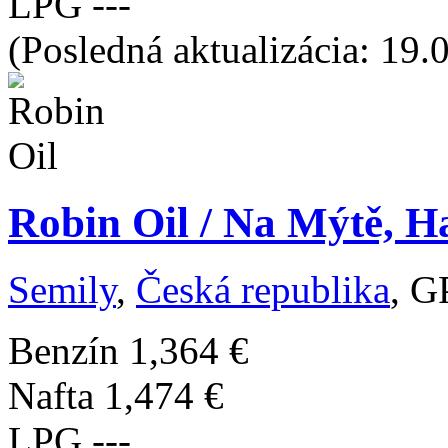
LPG
---
(Posledná aktualizácia: 19.
Robin Oil / Na Mýtě, H
Semily
,
Česká republika
, G
Benzín
1,364 €
Nafta
1,474 €
LPG
---