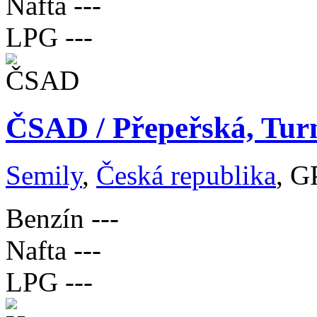
Nafta
---
LPG
---
ČSAD / Přepeřská, Turn
Semily
,
Česká republika
, G
Benzín
---
Nafta
---
LPG
---