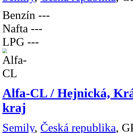
Benzín
---
Nafta
---
LPG
---
Alfa-CL / Hejnická, Kr
kraj
Semily
,
Česká republika
, G