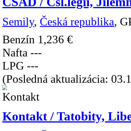
ČSAD / Čsl.legií, Jilem
Semily
,
Česká republika
, G
Benzín
1,236 €
Nafta
---
LPG
---
(Posledná aktualizácia: 03.
Kontakt / Tatobity, Lib