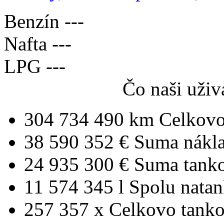
Benzín
---
Nafta
---
LPG
---
Čo naši uživ
304 734 490 km
Celkovo
38 590 352 €
Suma nákl
24 935 300 €
Suma tank
11 574 345 l
Spolu nata
257 357 x
Celkovo tanko