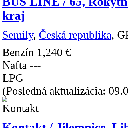
BUS LINE / 65, Rokytni
kraj
Semily
,
Česká republika
, G
Benzín
1,240 €
Nafta
---
LPG
---
(Posledná aktualizácia: 09.
Kontakt / Jilemnice, Li