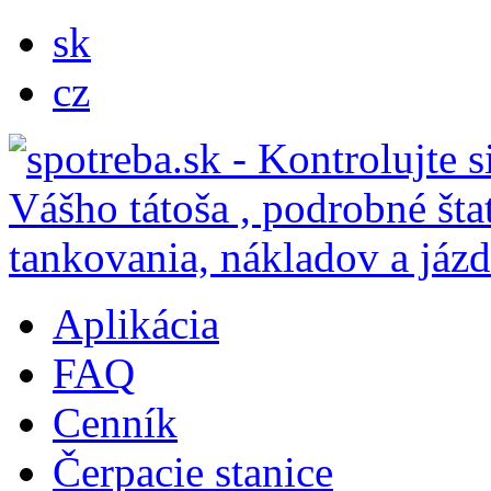
sk
cz
Aplikácia
FAQ
Cenník
Čerpacie stanice