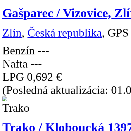
Gašparec / Vizovice, Zl
Zlín
,
Česká republika
, GPS
Benzín
---
Nafta
---
LPG
0,692 €
(Posledná aktualizácia: 01
Trako / Kloboucká 1397