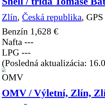
Shell / třída Tomáše Ba
Zlín
,
Česká republika
, GPS
Benzín
1,628 €
Nafta
---
LPG
---
(Posledná aktualizácia: 16.
OMV / Výletní, Zlín, Zl