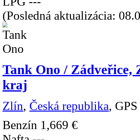
LPG
---
(Posledná aktualizácia: 08.
Tank Ono / Zádveřice, Z
kraj
Zlín
,
Česká republika
, GPS
Benzín
1,669 €
Nafta
---