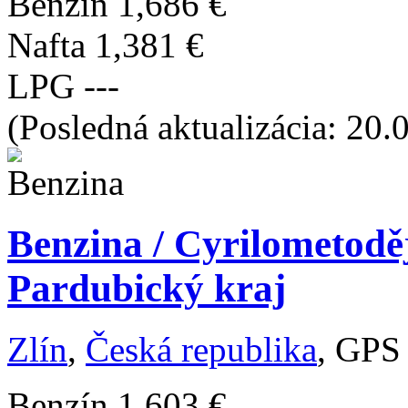
Benzín
1,686 €
Nafta
1,381 €
LPG
---
(Posledná aktualizácia: 20.
Benzina / Cyrilometodě
Pardubický kraj
Zlín
,
Česká republika
, GPS
Benzín
1,603 €