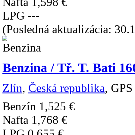
Nafta
1,598 €
LPG
---
(Posledná aktualizácia: 30.
Benzina / Tř. T. Bati 1
Zlín
,
Česká republika
, GPS
Benzín
1,525 €
Nafta
1,768 €
LPG
0,655 €