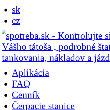
sk
cz
Aplikácia
FAQ
Cenník
Čerpacie stanice