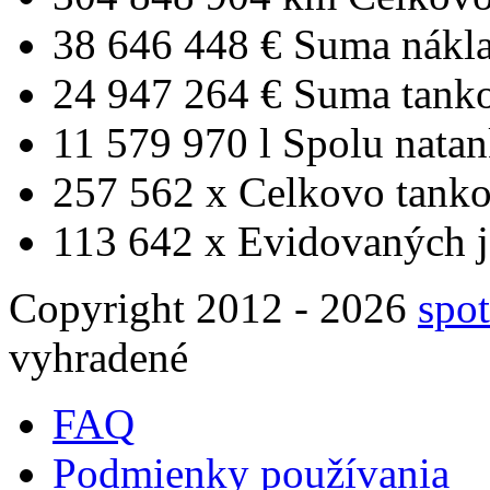
38 646 448 €
Suma nákl
24 947 264 €
Suma tank
11 579 970 l
Spolu nata
257 562 x
Celkovo tanko
113 642 x
Evidovaných j
Copyright 2012 - 2026
spot
vyhradené
FAQ
Podmienky používania