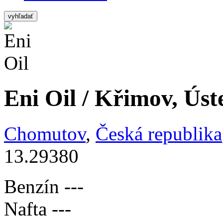
vyhľadať
Eni Oil / Křimov, Úst
Chomutov
,
Česká republika
13.29380
Benzín
---
Nafta
---