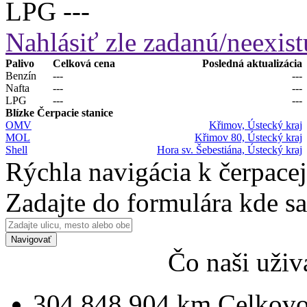
LPG
---
Nahlásiť zle zadanú/neexist
Palivo
Celková cena
Posledná aktualizácia
Benzín
---
---
Nafta
---
---
LPG
---
---
Blízke Čerpacie stanice
OMV
Křimov, Ústecký kraj
MOL
Křimov 80, Ústecký kraj
Shell
Hora sv. Šebestiána, Ústecký kraj
Rýchla navigácia k čerpacej
Zadajte do formulára kde s
Navigovať
Čo naši uživ
304 848 904 km
Celkovo