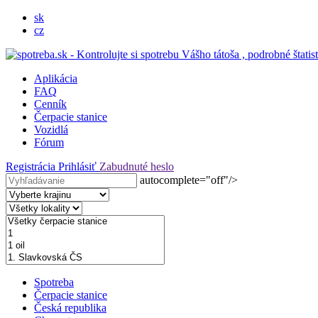
sk
cz
Aplikácia
FAQ
Cenník
Čerpacie stanice
Vozidlá
Fórum
Registrácia
Prihlásiť
Zabudnuté heslo
autocomplete="off"/>
Spotreba
Čerpacie stanice
Česká republika