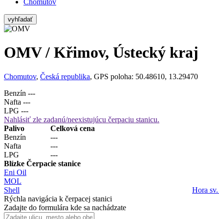
Chomutov
vyhľadať
OMV / Křimov, Ústecký kraj
Chomutov
,
Česká republika
, GPS poloha: 50.48610, 13.29470
Benzín
---
Nafta
---
LPG
---
Nahlásiť zle zadanú/neexistujúcu čerpaciu stanicu.
Palivo
Celková cena
Benzín
---
Nafta
---
LPG
---
Blízke Čerpacie stanice
Eni Oil
MOL
Shell
Hora sv.
Rýchla navigácia k čerpacej stanici
Zadajte do formulára kde sa nachádzate