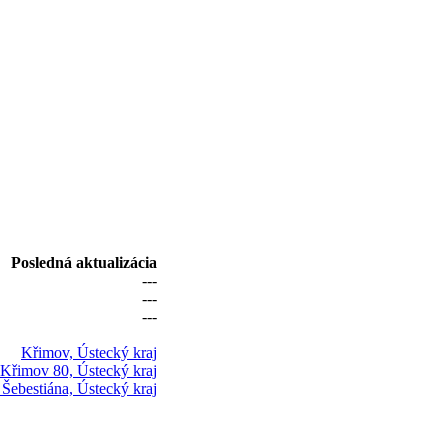
Posledná aktualizácia
---
---
---
Křimov, Ústecký kraj
Křimov 80, Ústecký kraj
 Šebestiána, Ústecký kraj