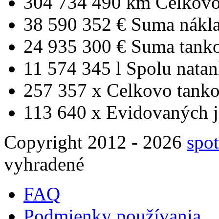
304 734 490 km
Celkovo
38 590 352 €
Suma nákl
24 935 300 €
Suma tank
11 574 345 l
Spolu nata
257 357 x
Celkovo tanko
113 640 x
Evidovaných j
Copyright 2012 - 2026
spot
vyhradené
FAQ
Podmienky používania