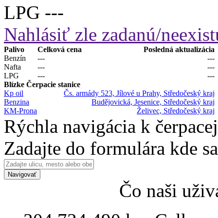
LPG
---
Nahlásiť zle zadanú/neexist
Palivo
Celková cena
Posledná aktualizácia
Benzín
---
---
Nafta
---
---
LPG
---
---
Blízke Čerpacie stanice
Kp oil
Čs. armády 523, Jílové u Prahy, Středočeský kraj
Benzina
Budějovická, Jesenice, Středočeský kraj
KM-Prona
Želivec, Středočeský kraj
Rýchla navigácia k čerpacej
Zadajte do formulára kde s
Navigovať
Čo naši uživ