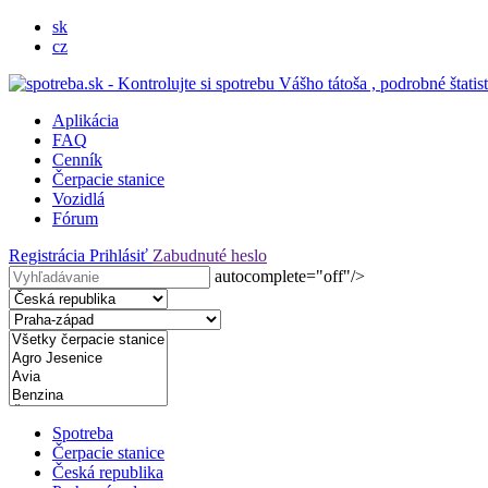
sk
cz
Aplikácia
FAQ
Cenník
Čerpacie stanice
Vozidlá
Fórum
Registrácia
Prihlásiť
Zabudnuté heslo
autocomplete="off"/>
Spotreba
Čerpacie stanice
Česká republika