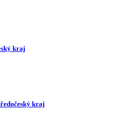
ský kraj
tředočeský kraj