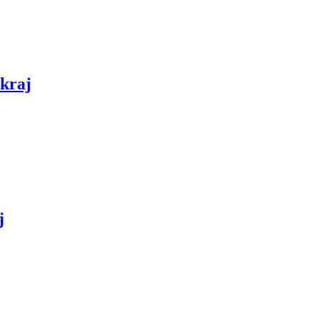
 kraj
j