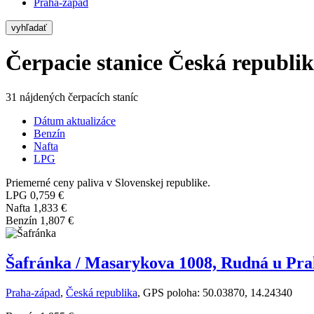
Praha-západ
vyhľadať
Čerpacie stanice Česká republi
31 nájdených čerpacích staníc
Dátum aktualizáce
Benzín
Nafta
LPG
Priemerné ceny paliva v Slovenskej republike.
LPG
0,759 €
Nafta
1,833 €
Benzín
1,807 €
Šafránka / Masarykova 1008, Rudná u Prah
Praha-západ
,
Česká republika
, GPS poloha: 50.03870, 14.24340