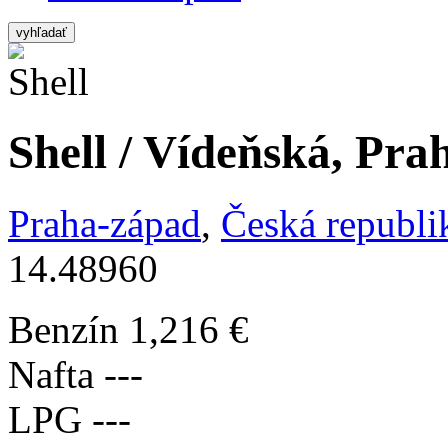
vyhľadať
Shell / Vídeňská, Pra
Praha-západ
,
Česká republi
14.48960
Benzín
1,216 €
Nafta
---
LPG
---