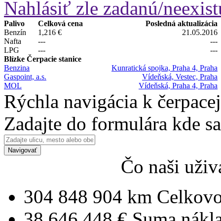
Nahlásiť zle zadanú/neexist
Palivo
Celková cena
Posledná aktualizácia
Benzín
1,216 €
21.05.2016
Nafta
---
---
LPG
---
---
Blízke Čerpacie stanice
Benzina
Kunratická spojka, Praha 4, Praha
Gaspoint, a.s.
Vídeňská, Vestec, Praha
MOL
Vídeňská, Praha 4, Praha
Rýchla navigácia k čerpacej
Zadajte do formulára kde s
Navigovať
Čo naši uživ
304 848 904 km
Celkovo
38 646 448 €
Suma nákl