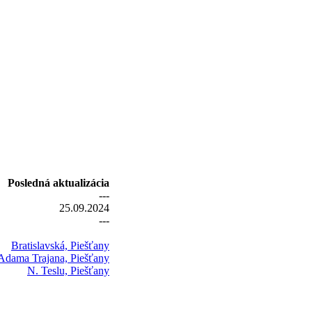
Posledná aktualizácia
---
25.09.2024
---
Bratislavská, Piešťany
Adama Trajana, Piešťany
N. Teslu, Piešťany