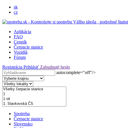
sk
cz
Aplikácia
FAQ
Cenník
Čerpacie stanice
Vozidlá
Fórum
Registrácia
Prihlásiť
Zabudnuté heslo
autocomplete="off"/>
Spotreba
Čerpacie stanice
Slovensko