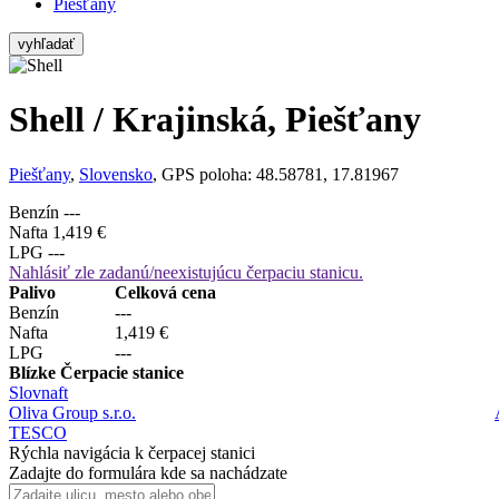
Piešťany
vyhľadať
Shell / Krajinská, Piešťany
Piešťany
,
Slovensko
, GPS poloha: 48.58781, 17.81967
Benzín
---
Nafta
1,419 €
LPG
---
Nahlásiť zle zadanú/neexistujúcu čerpaciu stanicu.
Palivo
Celková cena
Benzín
---
Nafta
1,419 €
LPG
---
Blízke Čerpacie stanice
Slovnaft
Oliva Group s.r.o.
TESCO
Rýchla navigácia k čerpacej stanici
Zadajte do formulára kde sa nachádzate