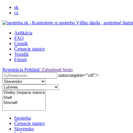
sk
cz
Aplikácia
FAQ
Cenník
Čerpacie stanice
Vozidlá
Fórum
Registrácia
Prihlásiť
Zabudnuté heslo
autocomplete="off"/>
Spotreba
Čerpacie stanice
Slovensko