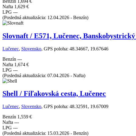
Benzín
1,694 €
Nafta
1,629 €
LPG
---
(Posledná aktualizácia: 12.04.2026 - Benzín)
Slovnaft / E571, Lučenec, Banskobystrický
Lučenec
,
Slovensko
, GPS poloha: 48.34667, 19.67646
Benzín
---
Nafta
1,674 €
LPG
---
(Posledná aktualizácia: 07.04.2026 - Nafta)
Shell / Fiľakovská cesta, Lučenec
Lučenec
,
Slovensko
, GPS poloha: 48.32591, 19.67009
Benzín
1,559 €
Nafta
---
LPG
---
(Posledná aktualizácia: 15.03.2026 - Benzín)