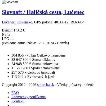
Slovnaft / Haličská cesta, Lučenec
Lučenec
,
Slovensko
, GPS poloha: 48.33312, 19.63964
Benzín
1,562 €
Nafta
---
LPG
---
(Posledná aktualizácia: 12.08.2024 - Benzín)
304 856 775 km
Celkovo najazdené
38 647 800 €
Suma nákladov
24 948 590 €
Suma tankovania
11 580 200 l
Spolu natankované
257 570 x
Celkovo tankovali
113 642 x
Evidovaných jázd
Copyright 2012 - 2026
spotreba.sk
- Všetky práva vyhradené
FAQ
Podmienky používania
Kontakt