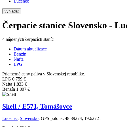
Lučenec
vyhľadať
Čerpacie stanice Slovensko - Lu
4 nájdených čerpacích staníc
Dátum aktualizáce
Benzín
Nafta
LPG
Priemerné ceny paliva v Slovenskej republike.
LPG
0,759 €
Nafta
1,833 €
Benzín
1,807 €
Shell / E571, Tomášovce
Lučenec
,
Slovensko
, GPS poloha: 48.39274, 19.62721