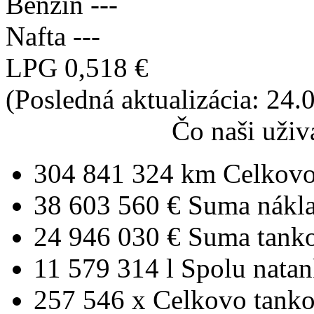
Benzín
---
Nafta
---
LPG
0,518 €
(Posledná aktualizácia: 24
Čo naši uživ
304 841 324 km
Celkovo
38 603 560 €
Suma nákl
24 946 030 €
Suma tank
11 579 314 l
Spolu nata
257 546 x
Celkovo tanko