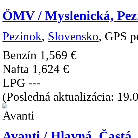
ÖMV / Myslenická, Pez
Pezinok
,
Slovensko
, GPS p
Benzín
1,569 €
Nafta
1,624 €
LPG
---
(Posledná aktualizácia: 19.
Avanti / Hlavná, Častá