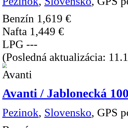
Pezinok
,
Slovensko
, GPS p
Benzín
1,619 €
Nafta
1,449 €
LPG
---
(Posledná aktualizácia: 11.
Avanti / Jablonecká 10
Pezinok
,
Slovensko
, GPS p