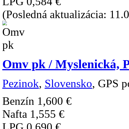
LPG
0,584 €
(Posledná aktualizácia: 11.
Omv pk / Myslenická, 
Pezinok
,
Slovensko
, GPS p
Benzín
1,600 €
Nafta
1,555 €
LPG
0,690 €