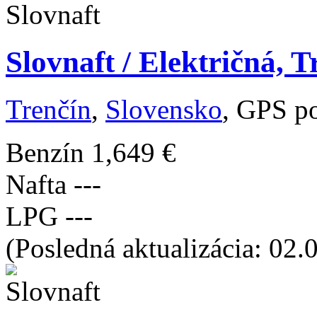
Slovnaft / Električná, T
Trenčín
,
Slovensko
, GPS p
Benzín
1,649 €
Nafta
---
LPG
---
(Posledná aktualizácia: 02.