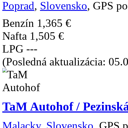
Poprad
,
Slovensko
, GPS po
Benzín
1,365 €
Nafta
1,505 €
LPG
---
(Posledná aktualizácia: 05.
TaM Autohof / Pezinská
Malacky
,
Slovensko
, GPS p