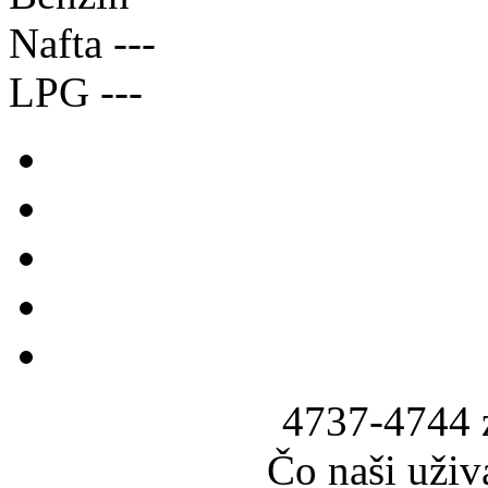
Nafta
---
LPG
---
4737-4744 
Čo naši uživ