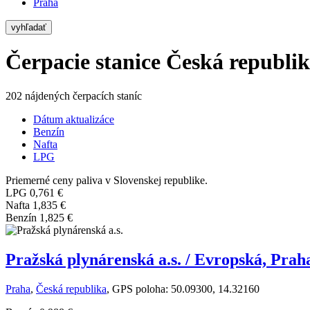
Praha
vyhľadať
Čerpacie stanice Česká republik
202 nájdených čerpacích staníc
Dátum aktualizáce
Benzín
Nafta
LPG
Priemerné ceny paliva v Slovenskej republike.
LPG
0,761 €
Nafta
1,835 €
Benzín
1,825 €
Pražská plynárenská a.s. / Evropská, Prah
Praha
,
Česká republika
, GPS poloha: 50.09300, 14.32160