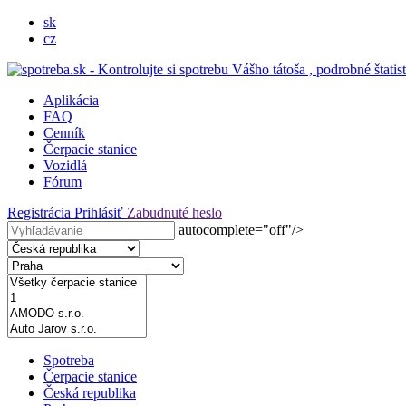
sk
cz
Aplikácia
FAQ
Cenník
Čerpacie stanice
Vozidlá
Fórum
Registrácia
Prihlásiť
Zabudnuté heslo
autocomplete="off"/>
Spotreba
Čerpacie stanice
Česká republika