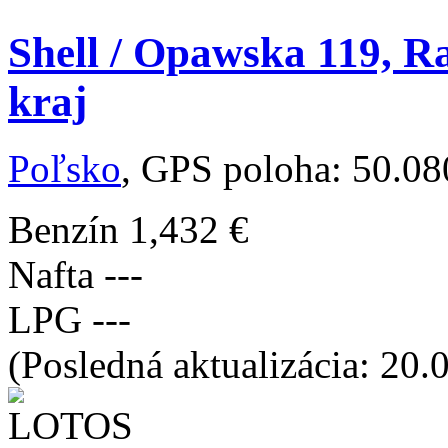
Shell / Opawska 119, R
kraj
Poľsko
, GPS poloha: 50.0
Benzín
1,432 €
Nafta
---
LPG
---
(Posledná aktualizácia: 20.