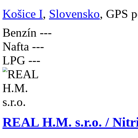
Košice I
,
Slovensko
, GPS p
Benzín
---
Nafta
---
LPG
---
REAL H.M. s.r.o. / Nit