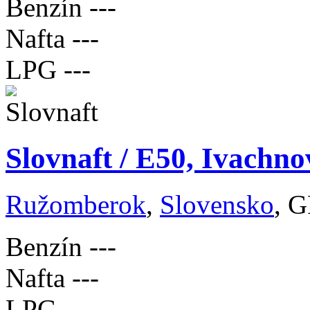
Benzín
---
Nafta
---
LPG
---
Slovnaft / E50, Ivachno
Ružomberok
,
Slovensko
, G
Benzín
---
Nafta
---
LPG
---