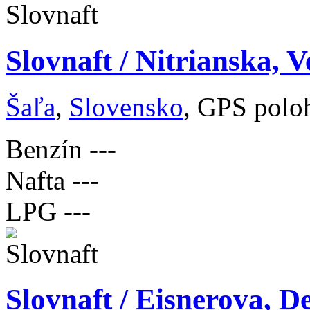
Slovnaft / Nitrianska, V
Šaľa
,
Slovensko
, GPS polo
Benzín
---
Nafta
---
LPG
---
Slovnaft / Eisnerova, D