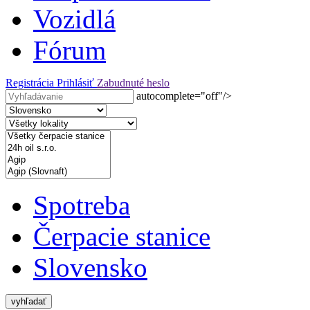
Vozidlá
Fórum
Registrácia
Prihlásiť
Zabudnuté heslo
autocomplete="off"/>
Spotreba
Čerpacie stanice
Slovensko
vyhľadať