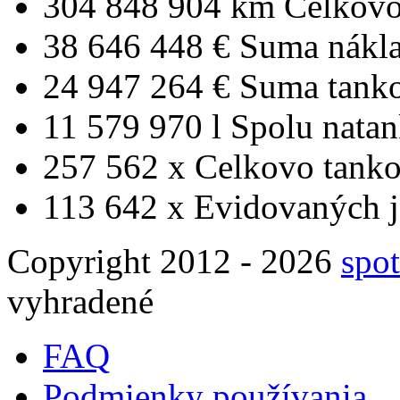
304 848 904 km
Celkovo
38 646 448 €
Suma nákl
24 947 264 €
Suma tank
11 579 970 l
Spolu nata
257 562 x
Celkovo tanko
113 642 x
Evidovaných j
Copyright 2012 - 2026
spot
vyhradené
FAQ
Podmienky používania