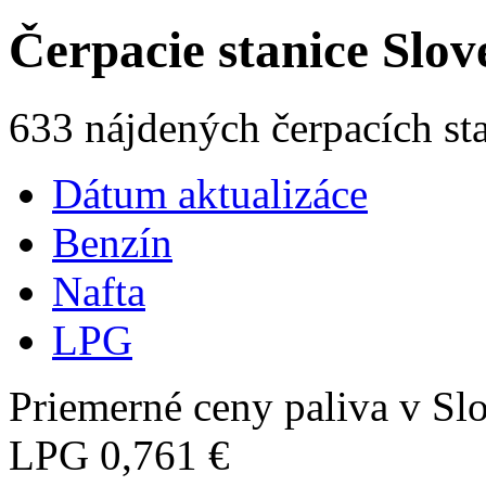
Čerpacie stanice Slo
633 nájdených čerpacích st
Dátum aktualizáce
Benzín
Nafta
LPG
Priemerné ceny paliva v Slo
LPG
0,761 €