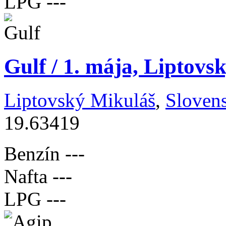
LPG
---
Gulf / 1. mája, Liptovs
Liptovský Mikuláš
,
Sloven
19.63419
Benzín
---
Nafta
---
LPG
---