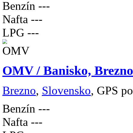
Benzín
---
Nafta
---
LPG
---
OMV / Banisko, Brezn
Brezno
,
Slovensko
, GPS po
Benzín
---
Nafta
---