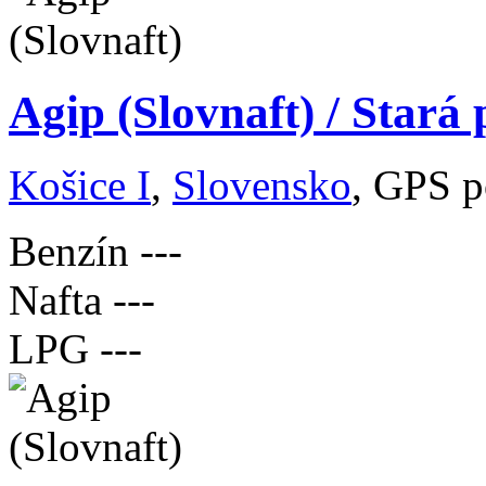
Agip (Slovnaft) / Stará
Košice I
,
Slovensko
, GPS p
Benzín
---
Nafta
---
LPG
---