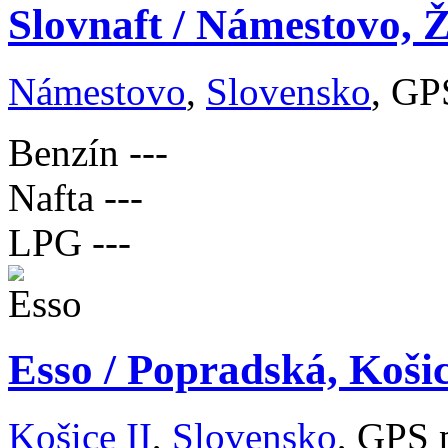
Slovnaft / Námestovo, Ž
Námestovo
,
Slovensko
, GP
Benzín
---
Nafta
---
LPG
---
Esso / Popradská, Koši
Košice II
,
Slovensko
, GPS 