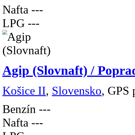
Nafta
---
LPG
---
Agip (Slovnaft) / Popra
Košice II
,
Slovensko
, GPS 
Benzín
---
Nafta
---