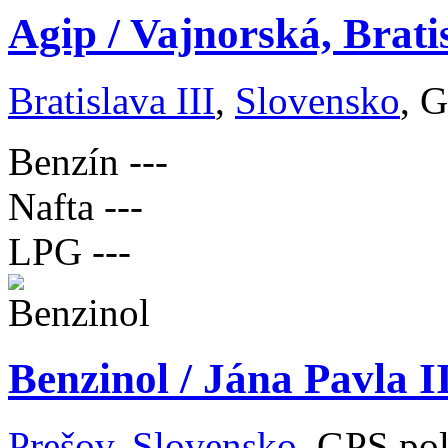
Agip / Vajnorská, Brati
Bratislava III
,
Slovensko
, 
Benzín
---
Nafta
---
LPG
---
Benzinol / Jána Pavla I
Prešov
,
Slovensko
, GPS po