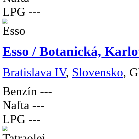
LPG
---
Esso / Botanická, Karlo
Bratislava IV
,
Slovensko
, 
Benzín
---
Nafta
---
LPG
---