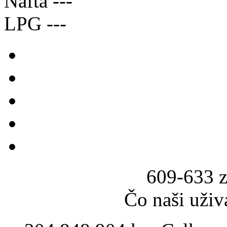
Nafta
---
LPG
---
609-633 z
Čo naši uživ