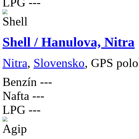
LPG
---
Shell / Hanulova, Nitra
Nitra
,
Slovensko
, GPS polo
Benzín
---
Nafta
---
LPG
---