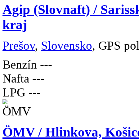
Agip (Slovnaft) / Saris
kraj
Prešov
,
Slovensko
, GPS po
Benzín
---
Nafta
---
LPG
---
ÖMV / Hlinkova, Košic