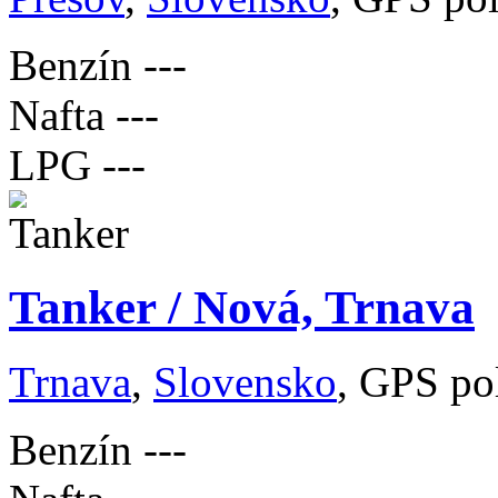
Benzín
---
Nafta
---
LPG
---
Tanker / Nová, Trnava
Trnava
,
Slovensko
, GPS po
Benzín
---