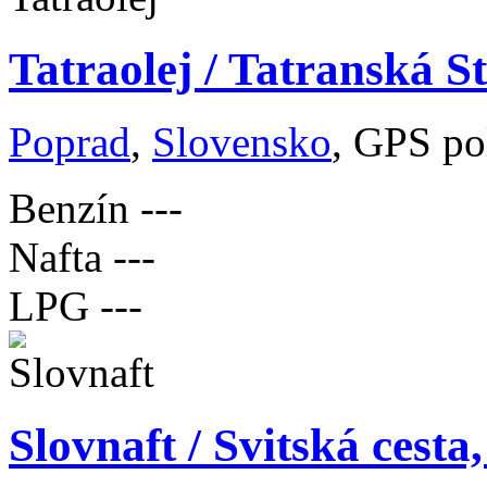
Tatraolej / Tatranská S
Poprad
,
Slovensko
, GPS po
Benzín
---
Nafta
---
LPG
---
Slovnaft / Svitská cest