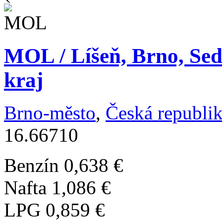
MOL / Líšeň, Brno, Sed
kraj
Brno-město
,
Česká republi
16.66710
Benzín
0,638 €
Nafta
1,086 €
LPG
0,859 €