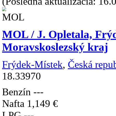
(Posledná aktualizácia: 16.
MOL / J. Opletala, Frý
Moravskoslezský kraj
Frýdek-Místek
,
Česká repu
18.33970
Benzín
---
Nafta
1,149 €
LPG
---