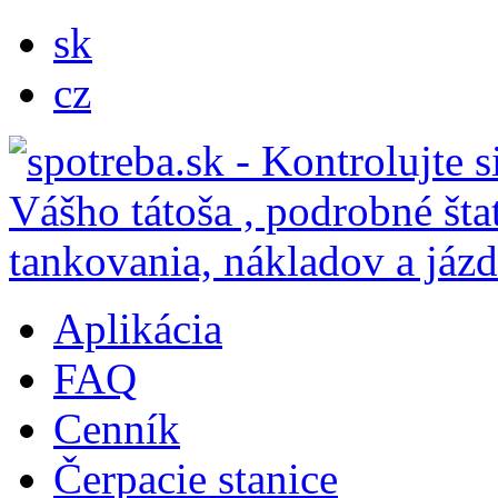
sk
cz
Aplikácia
FAQ
Cenník
Čerpacie stanice