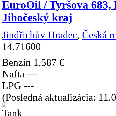
EuroOil / Tyršova 683,
Jihočeský kraj
Jindřichův Hradec
,
Česká r
14.71600
Benzín
1,587 €
Nafta
---
LPG
---
(Posledná aktualizácia: 11.