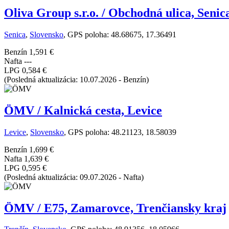
Oliva Group s.r.o. / Obchodná ulica, Senic
Senica
,
Slovensko
, GPS poloha: 48.68675, 17.36491
Benzín
1,591 €
Nafta
---
LPG
0,584 €
(Posledná aktualizácia: 10.07.2026 - Benzín)
ÖMV / Kalnická cesta, Levice
Levice
,
Slovensko
, GPS poloha: 48.21123, 18.58039
Benzín
1,699 €
Nafta
1,639 €
LPG
0,595 €
(Posledná aktualizácia: 09.07.2026 - Nafta)
ÖMV / E75, Zamarovce, Trenčiansky kraj