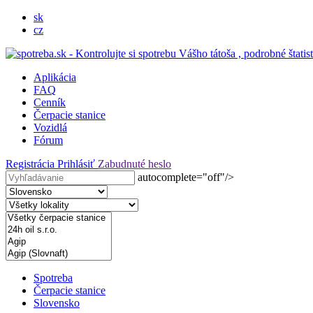
sk
cz
Aplikácia
FAQ
Cenník
Čerpacie stanice
Vozidlá
Fórum
Registrácia
Prihlásiť
Zabudnuté heslo
autocomplete="off"/>
Spotreba
Čerpacie stanice
Slovensko