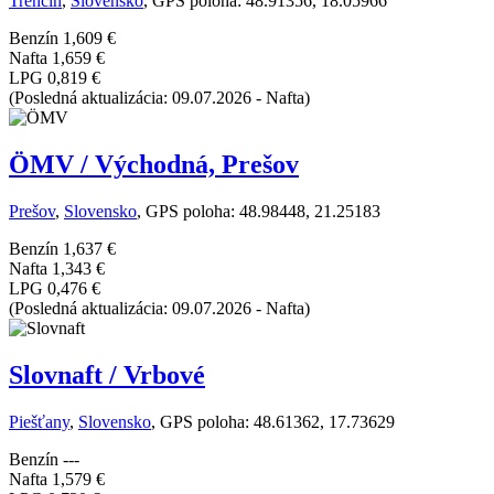
Trenčín
,
Slovensko
, GPS poloha: 48.91356, 18.05966
Benzín
1,609 €
Nafta
1,659 €
LPG
0,819 €
(Posledná aktualizácia: 09.07.2026 - Nafta)
ÖMV / Východná, Prešov
Prešov
,
Slovensko
, GPS poloha: 48.98448, 21.25183
Benzín
1,637 €
Nafta
1,343 €
LPG
0,476 €
(Posledná aktualizácia: 09.07.2026 - Nafta)
Slovnaft / Vrbové
Piešťany
,
Slovensko
, GPS poloha: 48.61362, 17.73629
Benzín
---
Nafta
1,579 €