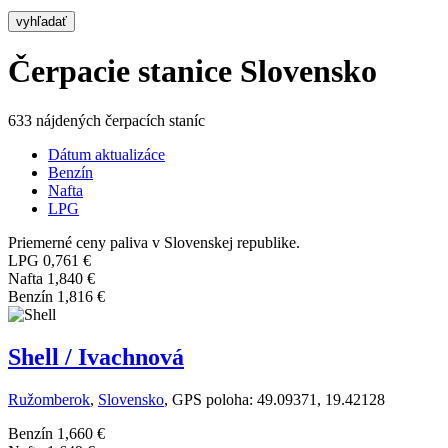
vyhľadať
Čerpacie stanice Slovensko
633 nájdených čerpacích staníc
Dátum aktualizáce
Benzín
Nafta
LPG
Priemerné ceny paliva v Slovenskej republike.
LPG
0,761 €
Nafta
1,840 €
Benzín
1,816 €
Shell / Ivachnová
Ružomberok
,
Slovensko
, GPS poloha: 49.09371, 19.42128
Benzín
1,660 €