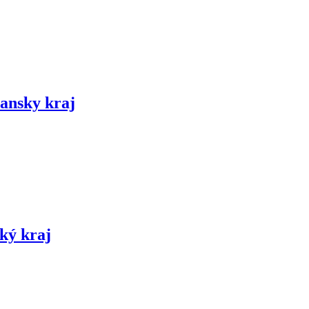
iansky kraj
ský kraj