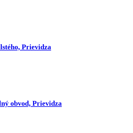
lstého, Prievidza
lný obvod, Prievidza