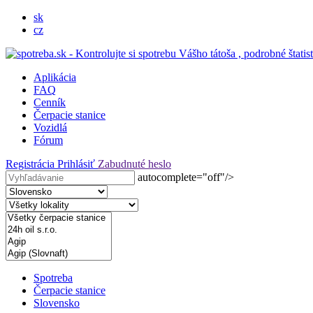
sk
cz
Aplikácia
FAQ
Cenník
Čerpacie stanice
Vozidlá
Fórum
Registrácia
Prihlásiť
Zabudnuté heslo
autocomplete="off"/>
Spotreba
Čerpacie stanice
Slovensko