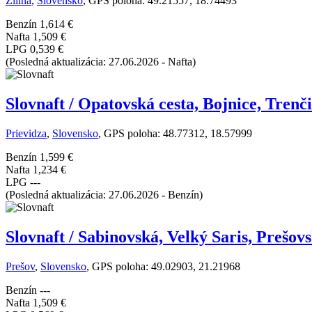
Žilina
,
Slovensko
, GPS poloha: 49.21557, 18.74493
Benzín
1,614 €
Nafta
1,509 €
LPG
0,539 €
(Posledná aktualizácia: 27.06.2026 - Nafta)
Slovnaft / Opatovská cesta, Bojnice, Trenč
Prievidza
,
Slovensko
, GPS poloha: 48.77312, 18.57999
Benzín
1,599 €
Nafta
1,234 €
LPG
---
(Posledná aktualizácia: 27.06.2026 - Benzín)
Slovnaft / Sabinovská, Velký Saris, Prešov
Prešov
,
Slovensko
, GPS poloha: 49.02903, 21.21968
Benzín
---
Nafta
1,509 €